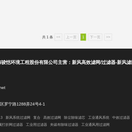
共 1 条
<<
上一页
1
下一页
>>
骏恺环境工程股份有限公司主营：新风高效滤网/过滤器-新风滤
net
罗宁路1288弄24号4-1
13
新风系统过滤网
复合
高效过滤网
除尘除味滤芯
工业通风系统
中效过滤器
属打折网过滤器
工业用过滤器
夹碳布除味过滤器
工业通风用过滤网