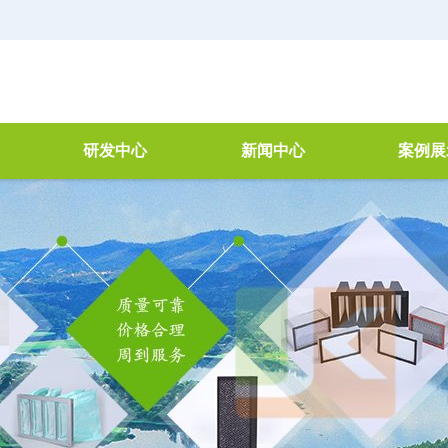
研发中心
新闻中心
案例展
器
简介
公司新闻
空气净
研讨会
行业新闻
VOC治
理
检测仓
废水处理
产品检测
新技术新工艺
机