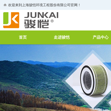
欢迎来到
上海骏恺环境工程股份有限公司
官网！
首页
走进骏恺
产品中心
公司介绍
空气净化过滤
董事长致辞
工业过滤器
生产线
VOCs废气治
荣誉证书
废水处理
企业文化
FFU
空气净化消毒