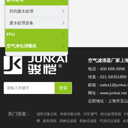
药剂废水处理
废水处理设备
FFU
空气净化消毒机
空气滤清器厂家上海
电话：400 698 0996
传真：021-58301889
邮箱：
sales1@junkai.
网址：
www.junkai.net
总部地址：上海市宝山区
热门搜索：
滤筒式集尘机
布袋式集尘机
VOC废气
粉尘处理系统
H
网
新风系统
高效过滤器
初效过滤器
可洗式过滤器
金